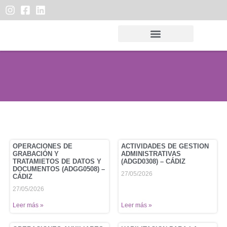
Lista de admitidos
Consulta las listas de admitidos y reservas
OPERACIONES DE
ACTIVIDADES DE GESTION
GRABACIÓN Y
ADMINISTRATIVAS
TRATAMIETOS DE DATOS Y
(ADGD0308) – CÁDIZ
DOCUMENTOS (ADGG0508) –
27/05/2026
CÁDIZ
27/05/2026
Leer más »
Leer más »