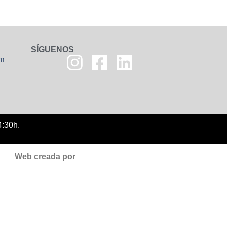
SÍGUENOS
om
4:30h.
Web creada por