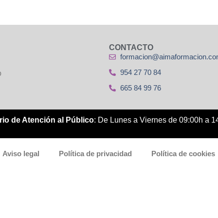
CONTACTO
formacion@aimaformacion.c
954 27 70 84
o
665 84 99 76
io de Atención al Público
: De Lunes a Viernes de 09:00h a 1
Aviso legal
Política de privacidad
Política de cookies