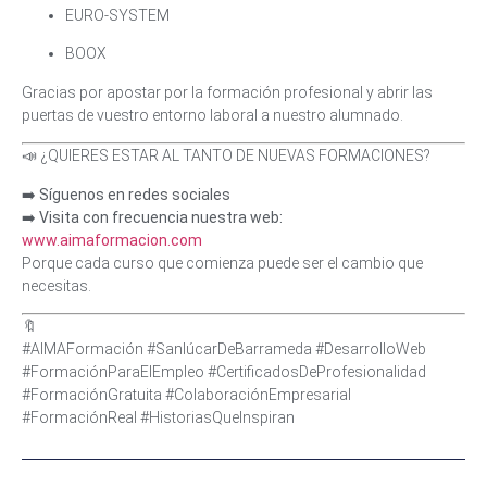
EURO-SYSTEM
BOOX
Gracias por apostar por la formación profesional y abrir las
puertas de vuestro entorno laboral a nuestro alumnado.
📣 ¿QUIERES ESTAR AL TANTO DE NUEVAS FORMACIONES?
➡️
Síguenos en redes sociales
➡️
Visita con frecuencia nuestra web:
www.aimaformacion.com
Porque cada curso que comienza puede ser el cambio que
necesitas.
🔖
#AIMAFormación #SanlúcarDeBarrameda #DesarrolloWeb
#FormaciónParaElEmpleo #CertificadosDeProfesionalidad
#FormaciónGratuita #ColaboraciónEmpresarial
#FormaciónReal #HistoriasQueInspiran