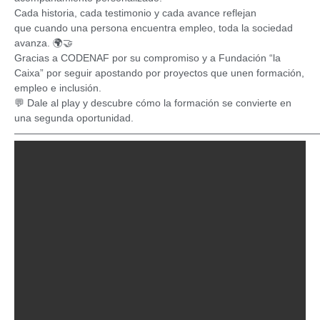
Cada historia, cada testimonio y cada avance reflejan
que
cuando una persona encuentra empleo, toda la sociedad
avanza
. 🌍🤝
Gracias a
CODENAF
por su compromiso y a
Fundación “la
Caixa”
por seguir apostando por proyectos que unen formación,
empleo e inclusión.
💬 Dale al play y descubre cómo la formación se convierte en
una segunda oportunidad.
——————————————————————————————